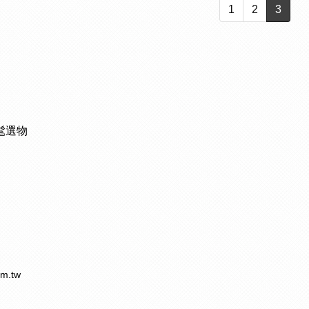
1
2
3
時髦選物
m.tw