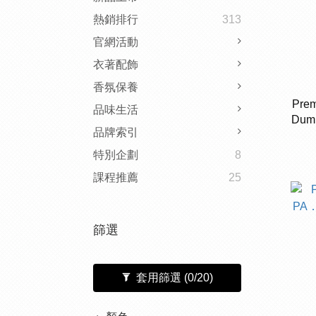
熱銷排行
313
官網活動
衣著配飾
香氛保養
Prem
品味生活
Du
品牌索引
特別企劃
8
課程推薦
25
篩選
套用篩選
(0/20)