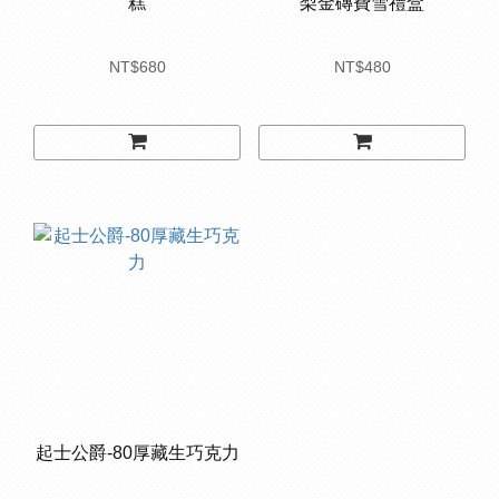
糕
梨金磚費雪禮盒
NT$680
NT$480
起士公爵-80厚藏生巧克力