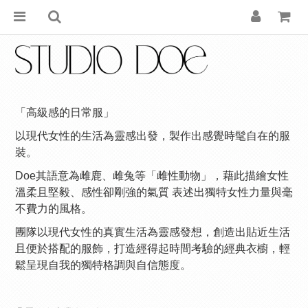
「高級感的日常服」
以現代女性的生活為靈感出發，製作出感覺時髦自在的服
裝。
Doe其語意為雌鹿、雌兔等「雌性動物」，藉此描繪女性
溫柔且堅毅、感性卻剛強的氣質 表述出獨特女性力量與毫
不費力的風格。
團隊以現代女性的真實生活為靈感發想，創造出貼近生活
且便於搭配的服飾，打造經得起時間考驗的經典衣櫥，輕
鬆呈現自我的獨特格調與自信態度。