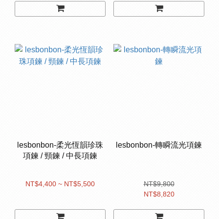
lesbonbon-柔光恆韻珍珠
lesbonbon-轉瞬流光項鍊
項鍊 / 頸鍊 / 中長項鍊
NT$4,400 ~ NT$5,500
NT$9,800
NT$8,820