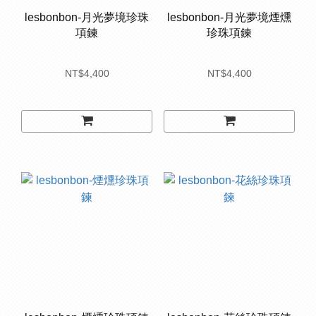
lesbonbon-月光夢境珍珠
lesbonbon-月光夢境煙燻
項鍊
珍珠項鍊
NT$4,400
NT$4,400