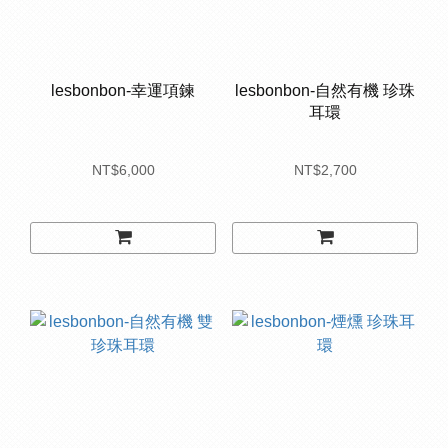
lesbonbon-幸運項鍊
lesbonbon-自然有機 珍珠
耳環
NT$6,000
NT$2,700