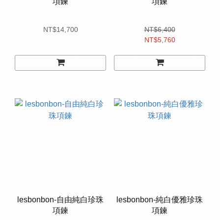
項鍊
項鍊
NT$14,700
NT$6,400
NT$5,760
lesbonbon-自由純白珍珠
lesbonbon-純白優雅珍珠
項鍊
項鍊