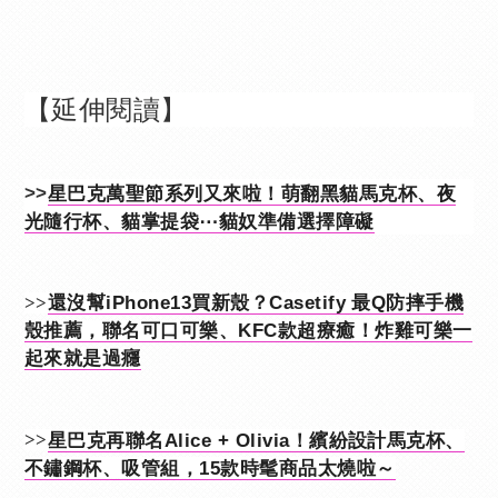
【延伸閱讀】
>>
星巴克萬聖節系列又來啦！萌翻黑貓馬克杯、夜
光隨行杯、貓掌提袋⋯貓奴準備選擇障礙
>>
還沒幫iPhone13買新殼？Casetify 最Q防摔手機
殼推薦，聯名可口可樂、KFC款超療癒！炸雞可樂一
起來就是過癮
>>
星巴克再聯名Alice + Olivia！繽紛設計馬克杯、
不鏽鋼杯、吸管組，15款時髦商品太燒啦～