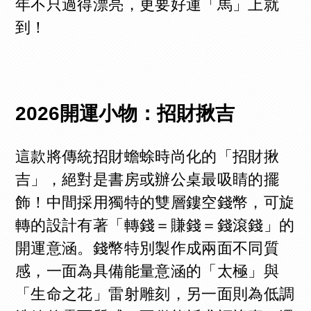
年不只過得漂亮，更要好運「馬」上就
到！
2026開運小物：招財揪吉
這款將傳統招財蟾蜍時尚化的「招財揪
吉」，絕對是書房或辦公桌最吸睛的擺
飾！中間採用獨特的雙層鏤空錢幣，可旋
轉的設計有著「轉錢＝賺錢＝錢滾錢」的
開運意涵。錢幣特別製作成兩面不同質
感，一面為具備能量意涵的「太極」與
「生命之花」雷射雕刻，另一面則為低調