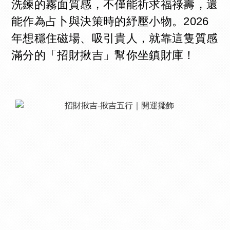
洗鍊的霧面質感，不僅能祈求福祿壽，還
能作為占卜與決策時的紓壓小物。2026
年想穩住磁場、吸引貴人，就靠這隻質感
滿分的「招財揪吉」幫你坐鎮財庫！