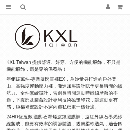
KXL Taiwan 提供舒適、好穿、方便的機能服飾，不只是
機能服飾，還是穿的保養品！
年銷破萬件-專業版閃電褲EX，為妳量身打造的戶外登
山、高強度運動壓力褲，漸進加壓設計賦予更長時間的續
航力、全件無縫設計，告別長時間運動時縫線摩擦的不
適，下腹部及膝蓋設計專利技術磁漿印花，讓運動更有
感，純棉襠部設計不穿內褲私密處一樣舒適。
24HR恆溫敷腿膜-石墨烯濾鏡腿膜褲，遠紅外線石墨烯紗
線製成，能更有效率的調節體溫，親膚柔軟透氣，適合四