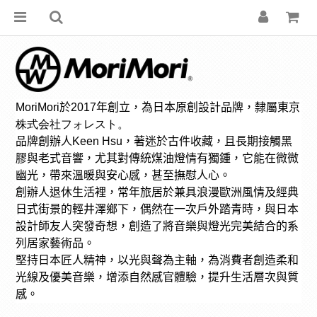
MoriMori
於
2017
年創立，為日本原創設計品牌，隸屬東京
株式会社フォレスト。
品牌創辦人Keen Hsu，著迷
於古件收藏
，且長期接觸黑
膠與老式音響，尤其對傳統煤油燈情有獨鍾，它能在微微
幽光，帶來溫暖與安心感，甚至撫慰人心。
創辦人退休生活裡，常年旅居於兼具浪漫歐洲風情及經典
日式街景的輕井澤鄉下，偶然在一次戶外踏青時，與日本
設計師友人突發奇想，創造了將音樂與燈光完美結合的系
列居家藝術品。
堅持日本匠人精神，以光與聲為主軸，為消費者創造柔和
光線及優美音樂，增添自然感官體驗，提升生活層次與質
感。