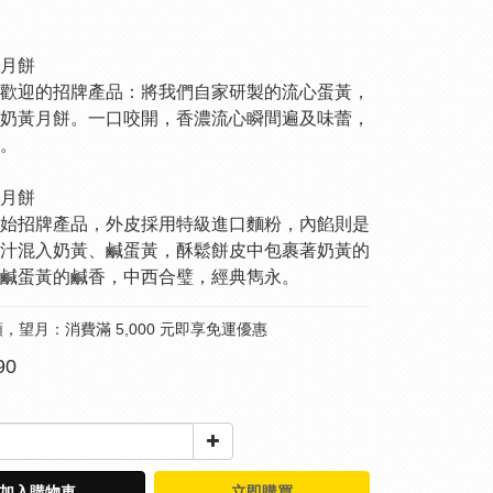
月餅
歡迎的招牌產品：將我們自家研製的流心蛋黃，
奶黃月餅。一口咬開，香濃流心瞬間遍及味蕾，
。
月餅
始招牌產品，外皮採用特級進口麵粉，內餡則是
汁混入奶黃、鹹蛋黃，酥鬆餅皮中包裹著奶黃的
鹹蛋黃的鹹香，中西合璧，經典雋永。
，望月：消費滿 5,000 元即享免運優惠
90
加入購物車
立即購買