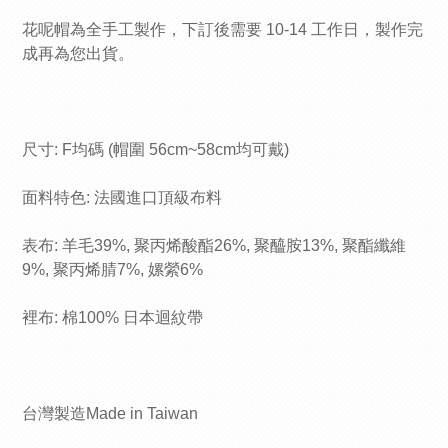
花呢帽為全手工製作，下訂後需要 10-14 工作日，製作完
成再為您出貨。
尺寸: F均碼 (帽圍 56cm~58cm均可戴)
面料特色: 法國進口頂級布料
表布:
羊毛39%,
聚丙烯酸酯
26%,
聚醯胺
13%,
聚酯纖維
9%,
聚丙烯腈
7%,
嫘縈
6%
裡布: 棉100% 日本迴紋帶
台灣製造Made in Taiwan