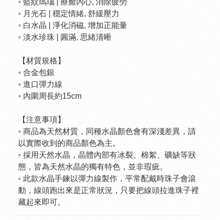
◦ 藍紋瑪瑙 | 療癒內心, 消除疲勞
◦ 月光石 | 穩定情緒, 舒緩壓力
◦ 白水晶 | 淨化消磁, 增加正能量
◦ 淡水珍珠 | 圓滿, 思緒清晰
【材質規格】
◦ 合金包銀
◦ 進口彈力線
◦ 內圍周長約15cm
【注意事項】
◦ 商品為天然材質，同種水晶顏色會有深淺差異，請
以實際收到的商品顏色為主。
◦ 採用天然水晶，晶體內部有冰裂、棉絮、礦缺等狀
態，皆為天然水晶的獨有特色，並非瑕疵。
◦ 此款水晶手鍊以彈力線製作，平常配戴時珠子會滾
動，線頭跑出來是正常狀況，只要把線頭拉進珠子裡
藏起來即可。