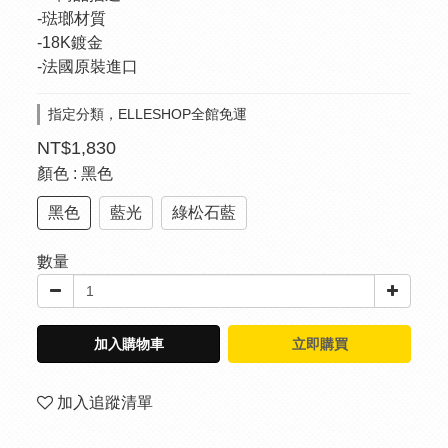
-琺瑯材質 
-18K鍍金 
-法國原裝進口
指定分類，ELLESHOP全館免運
NT$1,830
顏色
: 黑色
黑色
藍光
綠松石藍
數量
加入購物車
立即購買
加入追蹤清單