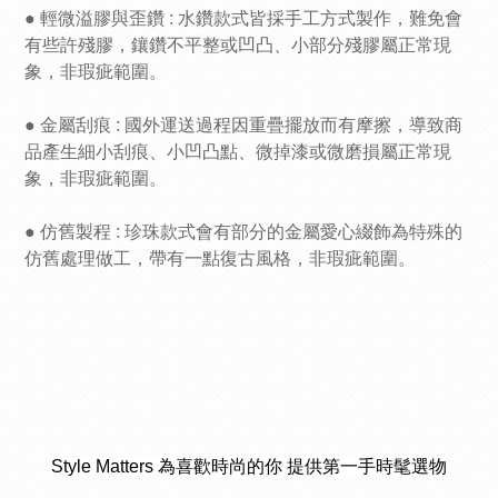
● 輕微溢膠與歪鑽 : 水鑽款式皆採手工方式製作，難免會
有些許殘膠，鑲鑽不平整或凹凸、小部分殘膠屬正常現
象，非瑕疵範圍。
● 金屬刮痕 : 國外運送過程因重疊擺放而有摩擦，導致商
品產生細小刮痕、小凹凸點、微掉漆或微磨損屬正常現
象，非瑕疵範圍。
● 仿舊製程 : 珍珠款式會有部分的金屬愛心綴飾為特殊的
仿舊處理做工，帶有一點復古風格，非瑕疵範圍。
Style Matters 為喜歡時尚的你 提供第一手時髦選物