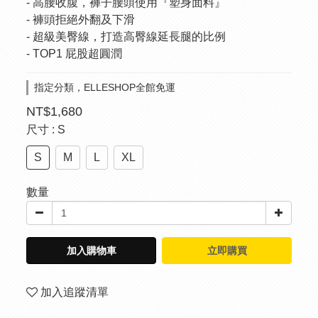
- 高腰收腹，褲子腰頭使用『塑身面料』
- 褲頭拒絕外翻及下滑
- 超級美臀線，打造高臀線延長腿的比例
- TOP1 屁股超圓潤
指定分類，ELLESHOP全館免運
NT$1,680
尺寸
: S
S
M
L
XL
數量
加入購物車
立即購買
加入追蹤清單