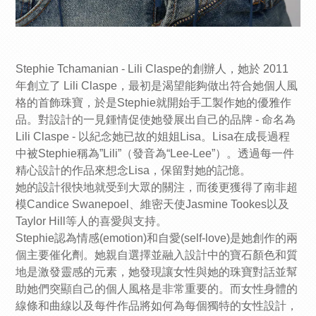
Stephie Tchamanian - Lili Claspe的創辦人，她於 2011
年創立了 Lili Claspe，最初是渴望能夠做出符合她個人風
格的首飾珠寶，於是Stephie就開始手工製作她的優雅作
品。對設計的一見鍾情促使她發展出自己的品牌 - 命名為
Lili Claspe - 以紀念她已故的姐姐Lisa。Lisa在成長過程
中被Stephie稱為”Lili”（發音為“Lee-Lee”）。透過每一件
精心設計的作品來想念Lisa，保留對她的記憶。
她的設計很快地就受到大眾的關注，而後更獲得了南非超
模Candice Swanepoel、維密天使Jasmine Tookes以及
Taylor Hill等人的喜愛與支持。
Stephie認為情感(emotion)和自愛(self-love)是她創作的兩
個主要催化劑。她親自選擇並融入設計中的寶石顏色和質
地是激發靈感的元素，她發現讓女性與她的珠寶對話並幫
助她們突顯自己的個人風格是非常重要的。而女性身體的
線條和曲線以及每件作品將如何為每個獨特的女性設計，