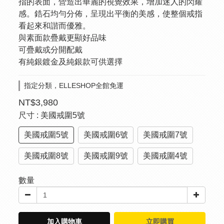
指的表面，營造出華麗的視覺效果，增加迷人的閃耀
感。鋯石均勻分佈，呈現出平衡的美感，使整個戒指
看起來和諧而優雅。
與素面款疊戴更顯好品味
可疊戴或分開配戴
有純銀鍍金及純銀款可供選擇
指定分類，ELLESHOP全館免運
NT$3,980
尺寸
: 美國戒圍5號
美國戒圍5號
美國戒圍6號
美國戒圍7號
美國戒圍8號
美國戒圍9號
美國戒圍4號
數量
加入購物車
立即購買