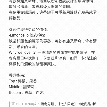
每款有趣又新奇，這些以粉彩色調設計的罐裝蠟蠋，
散發出清新、果香和令人振奮的氛圍。
在使用完蠟燭後，這些罐子可重新用於儲存糖果或零
碎物品，
讓它們獲得更多的價值。
-Limoncello 義式檸檬
以柔和顏色的罐頭為容器，每款有趣又新奇，帶有清
新、果香的香味。
Why we love it?  一股清新的香氣在空氣中彌漫，在
炎炎夏日中找到了一份舒緩和涼爽，如同一杯清涼的
檸檬利口酒般的酸甜和爽快。
香調指南: 
Top : 檸檬、果香
Middle : 甜茉莉
Bottom :  香草、白木
至
08/31 16:00
截止
指定分類，【七夕限定】指定商品9折