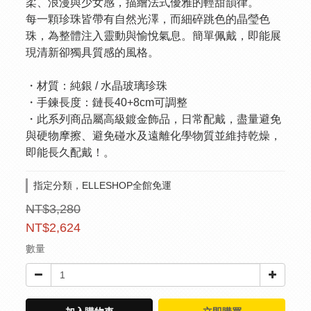
柔、浪漫與少女感，描繪法式優雅的輕甜韻律。
每一顆珍珠皆帶有自然光澤，而細碎跳色的晶瑩色
珠，為整體注入靈動與愉悅氣息。簡單佩戴，即能展
現清新卻獨具質感的風格。
・材質：純銀 / 水晶玻璃珍珠
・手鍊長度：鏈長40+8cm可調整
・此系列商品屬高級鍍金飾品，日常配戴，盡量避免
與硬物摩擦、避免碰水及遠離化學物質並維持乾燥，
即能長久配戴！。
指定分類，ELLESHOP全館免運
NT$3,280
NT$2,624
數量