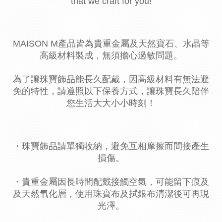
that we craft for you!
MAISON M產品皆為貴重金屬及天然寶石、水晶等
高級材料製成，無須擔心過敏問題。
為了讓珠寶飾品能長久配戴，因高級材料有無法避
免的特性，請遵照以下保養方式，讓珠寶長久陪伴
您生活大大小小時刻！
・珠寶飾品請單獨收納，避免互相摩擦而間接產生
損傷。
・貴重金屬因長時間配戴接觸空氣，可能留下痕及
及天然氧化層，使用珠寶布及拭銀布清潔後可再現
光澤。