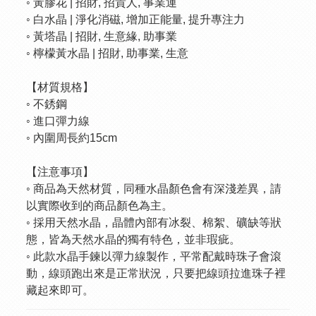
◦ 黃膠花 | 招財, 招貴人, 事業運
◦ 白水晶 | 淨化消磁, 增加正能量, 提升專注力
◦ 黃塔晶 | 招財, 生意緣, 助事業
◦ 檸檬黃水晶 | 招財, 助事業, 生意
【材質規格】
◦ 不銹鋼
◦ 進口彈力線
◦ 內圍周長約15cm
【注意事項】
◦ 商品為天然材質，同種水晶顏色會有深淺差異，請
以實際收到的商品顏色為主。
◦ 採用天然水晶，晶體內部有冰裂、棉絮、礦缺等狀
態，皆為天然水晶的獨有特色，並非瑕疵。
◦ 此款水晶手鍊以彈力線製作，平常配戴時珠子會滾
動，線頭跑出來是正常狀況，只要把線頭拉進珠子裡
藏起來即可。