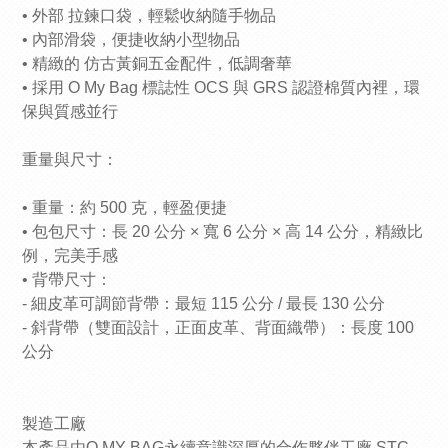
• 外部 拉鍊口袋，輕鬆收納隨手物品
• 內部滑袋，便捷收納小型物品
• 精緻的 仿古黃銅五金配件，低調奢華
• 採用 O My Bag 標誌性 OCS 與 GRS 認證棉質內裡，環
保與質感並行
重量與尺寸：
• 重量：約 500 克，輕盈便捷
• 包包尺寸：長 20 公分 × 寬 6 公分 × 高 14 公分，精緻比
例，完美手感
• 背帶尺寸：
- 細皮革可調節背帶：最短 115 公分 / 最長 130 公分
- 斜背帶（雙面設計，正面皮革、背面織帶）：長度 100
公分
製造工廠
本產品由O MY BAG永續意識深厚的合作夥伴工廠 STC