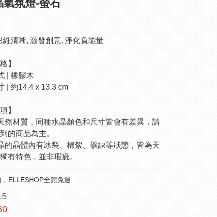
晶氣氛燈-螢石
| 思維清晰, 激發創意, 淨化負能量
格】
式 | 橡膠木
| 約14.4 x 13.3 cm
項】
為天然材質，同種水晶顏色和尺寸皆會有差異，請
到的商品為主。
水晶的晶體內有冰裂、棉絮、礦缺等狀態，皆為天
獨有特色，並非瑕疵。
，ELLESHOP全館免運
15
60