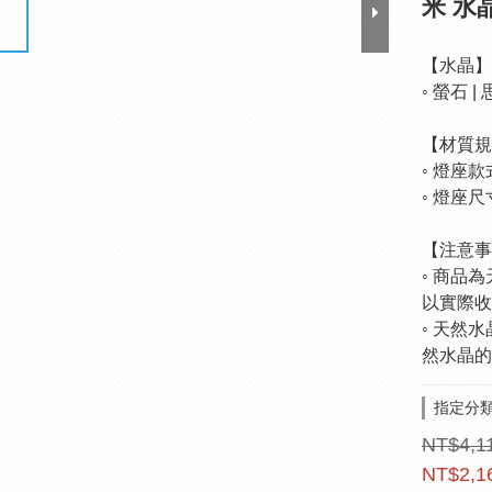
米 水
【水晶】
◦ 螢石 
【材質規
◦ 燈座款
◦ 燈座尺寸 
【注意事
◦ 商品
以實際收
◦ 天然
然水晶的
指定分類
NT$4,1
NT$2,1