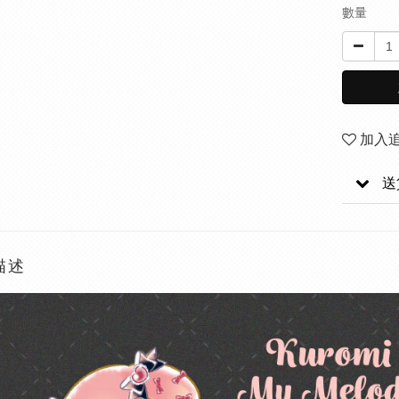
數量
加入
送
描述