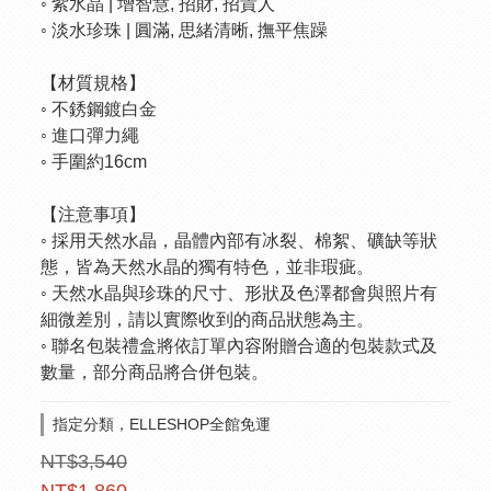
◦ 紫水晶 | 增智慧, 招財, 招貴人 
◦ 淡水珍珠 | 圓滿, 思緒清晰, 撫平焦躁
【材質規格】
◦ 不銹鋼鍍白金
◦ 進口彈力繩
◦ 手圍約16cm
【注意事項】
◦ 採用天然水晶，晶體內部有冰裂、棉絮、礦缺等狀
態，皆為天然水晶的獨有特色，並非瑕疵。
◦ 天然水晶與珍珠的尺寸、形狀及色澤都會與照片有
細微差別，請以實際收到的商品狀態為主。
◦ 聯名包裝禮盒將依訂單內容附贈合適的包裝款式及
數量，部分商品將合併包裝。
指定分類，ELLESHOP全館免運
NT$3,540