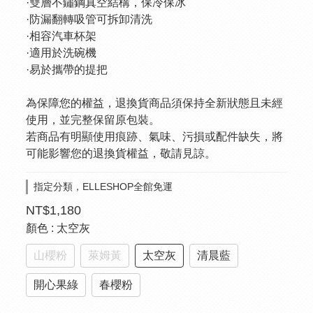
·雙層不鏽鋼真空結構，保冷保冰
·防漏翻轉吸管可拆卸清洗
·相容汽車杯架
·適用於洗碗機
·易於攜帶的提把
為保障您的權益，退換貨商品須保持全新狀態且未經
使用，並完整保留原包裝。
若商品有明顯使用痕跡、氣味、污損或配件缺失，將
可能影響您的退換貨權益，敬請見諒。
指定分類，ELLESHOP全館免運
NT$1,180
顏色
: 太空灰
山櫻粉
萊姆黃
太空灰
清晨藍
開心果綠
春櫻粉