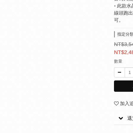
◦ 此款
線頭跑出
可。
指定分類
NT$3,5
NT$2,4
數量
加入
送