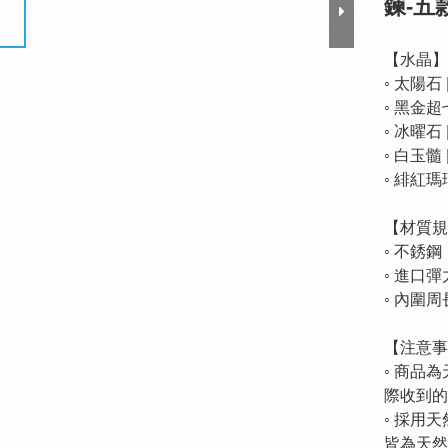
鍊-五
【水晶】
◦ 太陽石
◦ 黑金超
◦ 冰曜石
◦ 白玉髓
◦ 緋紅瑪瑙
【材質規
◦ 不銹鋼
◦ 進口
◦ 內圍周
【注意事
◦ 商品
際收到的
◦ 採用
皆為天然