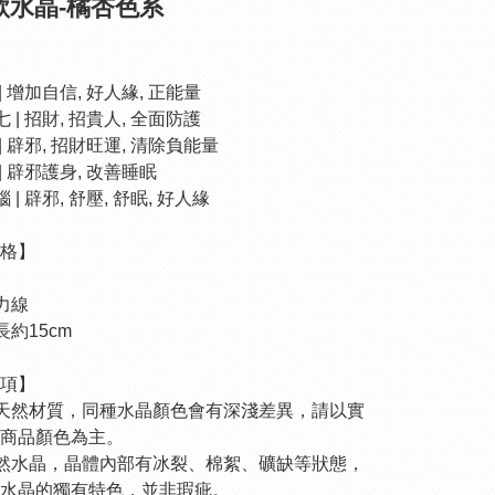
款水晶-橘杏色系
 | 增加自信, 好人緣, 正能量
七 | 招財, 招貴人, 全面防護
 | 辟邪, 招財旺運, 清除負能量
 | 辟邪護身, 改善睡眠
 | 辟邪, 舒壓, 舒眠, 好人緣
格】
彈力線
長約15cm
項】
為天然材質，同種水晶顏色會有深淺差異，請以實
商品顏色為主。
天然水晶，晶體內部有冰裂、棉絮、礦缺等狀態，
水晶的獨有特色，並非瑕疵。